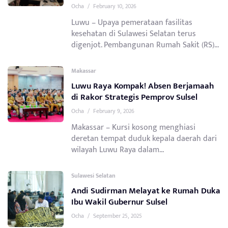
Ocha
/
February 10, 2026
Luwu – Upaya pemerataan fasilitas
kesehatan di Sulawesi Selatan terus
digenjot. Pembangunan Rumah Sakit (RS)...
Makassar
Luwu Raya Kompak! Absen Berjamaah
di Rakor Strategis Pemprov Sulsel
Ocha
/
February 9, 2026
Makassar – Kursi kosong menghiasi
deretan tempat duduk kepala daerah dari
wilayah Luwu Raya dalam...
Sulawesi Selatan
Andi Sudirman Melayat ke Rumah Duka
Ibu Wakil Gubernur Sulsel
Ocha
/
September 25, 2025