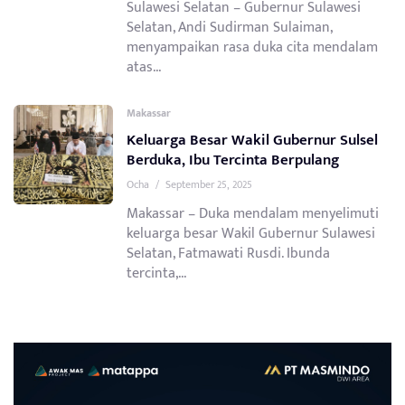
Sulawesi Selatan – Gubernur Sulawesi
Selatan, Andi Sudirman Sulaiman,
menyampaikan rasa duka cita mendalam
atas...
Makassar
Keluarga Besar Wakil Gubernur Sulsel
Berduka, Ibu Tercinta Berpulang
Ocha
/
September 25, 2025
Makassar – Duka mendalam menyelimuti
keluarga besar Wakil Gubernur Sulawesi
Selatan, Fatmawati Rusdi. Ibunda
tercinta,...