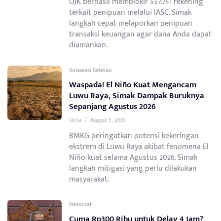
OJK berhasil memblokir 557.751 rekening
terkait penipuan melalui IASC. Simak
langkah cepat melaporkan penipuan
transaksi keuangan agar dana Anda dapat
diamankan.
Sulawesi Selatan
Waspada! El Niño Kuat Mengancam
Luwu Raya, Simak Dampak Buruknya
Sepanjang Agustus 2026
Ocha
/
August 5, 2026
BMKG peringatkan potensi kekeringan
ekstrem di Luwu Raya akibat fenomena El
Niño kuat selama Agustus 2026. Simak
langkah mitigasi yang perlu dilakukan
masyarakat.
Nasional
Cuma Rp300 Ribu untuk Delay 4 Jam?