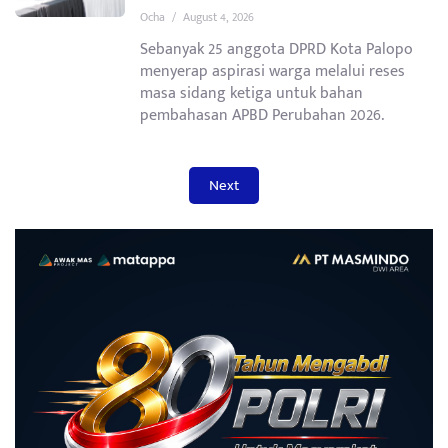
Ocha
/
August 4, 2026
Sebanyak 25 anggota DPRD Kota Palopo
menyerap aspirasi warga melalui reses
masa sidang ketiga untuk bahan
pembahasan APBD Perubahan 2026.
Next