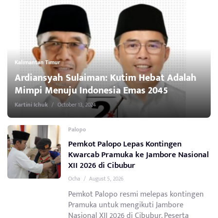
Kalimantan Timur
Ardiansyah Sulaiman: Kutim Hebat Adalah
Mimpi Menuju Indonesia Emas 2045
Kartini Ichuk
/
October 13, 2024
Palopo
Pemkot Palopo Lepas Kontingen
Kwarcab Pramuka ke Jambore Nasional
XII 2026 di Cibubur
Ocha
/
August 5, 2026
Pemkot Palopo resmi melepas kontingen
Pramuka untuk mengikuti Jambore
Nasional XII 2026 di Cibubur. Peserta