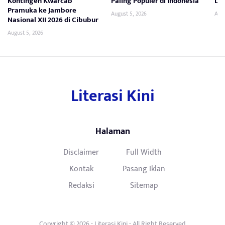
Kontingen Kwarcab
Paling Populer di Indonesia
Da
Pramuka ke Jambore
August 5, 2026
Augu
Nasional XII 2026 di Cibubur
August 5, 2026
Literasi Kini
Halaman
Disclaimer
Full Width
Kontak
Pasang Iklan
Redaksi
Sitemap
Copyright © 2026 -
Literasi Kini
- All Right Reserved