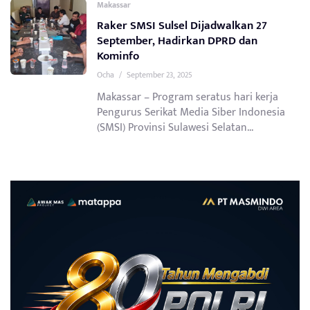
Makassar
Raker SMSI Sulsel Dijadwalkan 27
September, Hadirkan DPRD dan
Kominfo
Ocha
/
September 23, 2025
Makassar – Program seratus hari kerja
Pengurus Serikat Media Siber Indonesia
(SMSI) Provinsi Sulawesi Selatan...