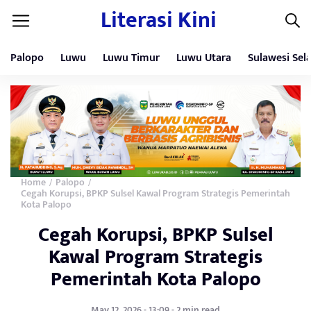
Literasi Kini
Palopo
Luwu
Luwu Timur
Luwu Utara
Sulawesi Sel
Home
Palopo
/
/
Cegah Korupsi, BPKP Sulsel Kawal Program Strategis Pemerintah
Kota Palopo
Cegah Korupsi, BPKP Sulsel
Kawal Program Strategis
Pemerintah Kota Palopo
May 12, 2026 - 13:09 - 2 min read