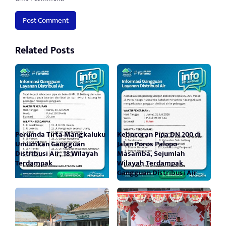
Related Posts
Perumda Tirta Mangkaluku
Kebocoran Pipa DN 200 di
Umumkan Gangguan
Jalan Poros Palopo-
Distribusi Air, 18 Wilayah
Masamba, Sejumlah
Terdampak
Wilayah Terdampak
Gangguan Distribusi Air