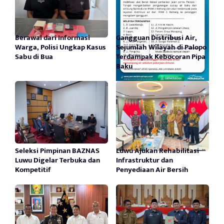
Berawal dari Informasi
Gangguan Distribusi Air,
Warga, Polisi Ungkap Kasus
Sejumlah Wilayah di Palopo
Sabu di Bua
Terdampak Kebocoran Pipa
Baku
Seleksi Pimpinan BAZNAS
Luwu Ajukan Rehabilitasi
Luwu Digelar Terbuka dan
Infrastruktur dan
Kompetitif
Penyediaan Air Bersih