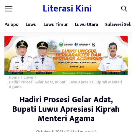
Literasi Kini
Palopo
Luwu
Luwu Timur
Luwu Utara
Sulawesi Sel
Home
Luwu
/
/
Hadiri Prosesi Gelar Adat, Bupati Luwu Apresiasi Kiprah Menteri
Agama
Hadiri Prosesi Gelar Adat,
Bupati Luwu Apresiasi Kiprah
Menteri Agama
October 3, 2025 - 12:43 - 1 min read