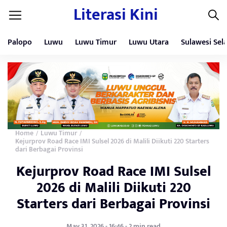
Literasi Kini
Palopo
Luwu
Luwu Timur
Luwu Utara
Sulawesi Sel
Home
Luwu Timur
/
/
Kejurprov Road Race IMI Sulsel 2026 di Malili Diikuti 220 Starters
dari Berbagai Provinsi
Kejurprov Road Race IMI Sulsel
2026 di Malili Diikuti 220
Starters dari Berbagai Provinsi
May 31, 2026 - 16:46 - 2 min read