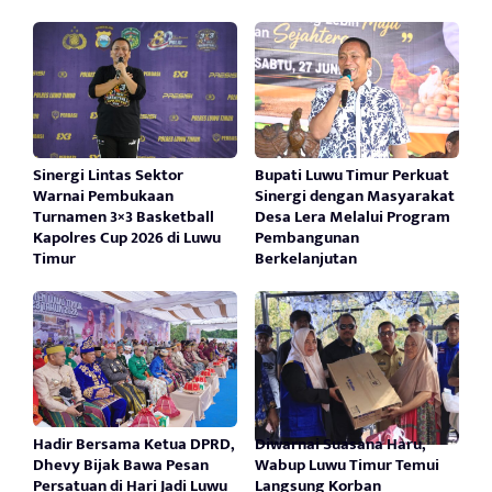
Sinergi Lintas Sektor
Bupati Luwu Timur Perkuat
Warnai Pembukaan
Sinergi dengan Masyarakat
Turnamen 3×3 Basketball
Desa Lera Melalui Program
Kapolres Cup 2026 di Luwu
Pembangunan
Timur
Berkelanjutan
Hadir Bersama Ketua DPRD,
Diwarnai Suasana Haru,
Dhevy Bijak Bawa Pesan
Wabup Luwu Timur Temui
Persatuan di Hari Jadi Luwu
Langsung Korban