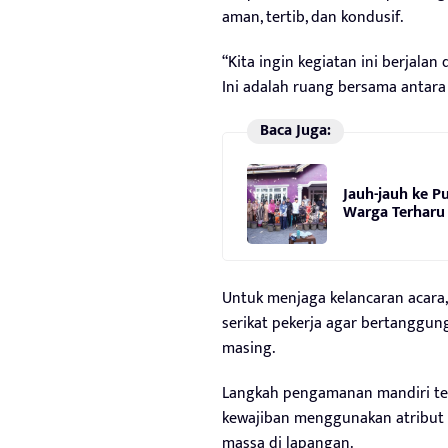
aman, tertib, dan kondusif.
“Kita ingin kegiatan ini berjala
Ini adalah ruang bersama antara
Baca Juga:
Jauh-jauh ke Pu
Warga Terharu
Untuk menjaga kelancaran acara,
serikat pekerja agar bertanggu
masing.
Langkah pengamanan mandiri te
kewajiban menggunakan atribut 
massa di lapangan.