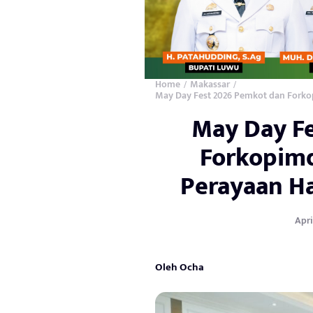
Home
Makassar
/
/
May Day Fest 2026 Pemkot dan Forko
May Day F
Forkopim
Perayaan Ha
Apri
Oleh Ocha