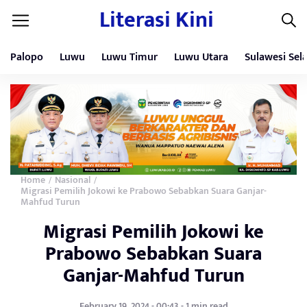
Literasi Kini
Palopo
Luwu
Luwu Timur
Luwu Utara
Sulawesi Sel
Home
Nasional
/
/
Migrasi Pemilih Jokowi ke Prabowo Sebabkan Suara Ganjar-
Mahfud Turun
Migrasi Pemilih Jokowi ke
Prabowo Sebabkan Suara
Ganjar-Mahfud Turun
February 19, 2024 - 00:43 - 1 min read