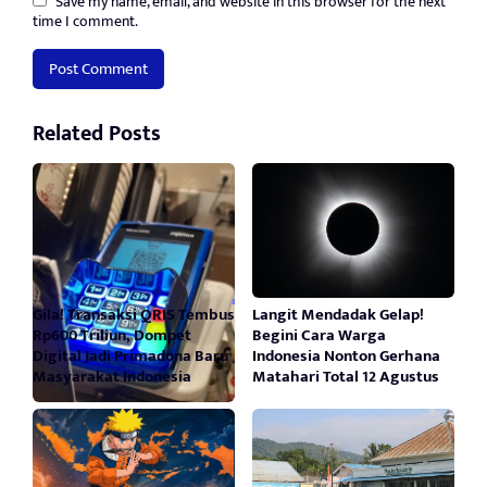
Save my name, email, and website in this browser for the next
time I comment.
Related Posts
Gila! Transaksi QRIS Tembus
Langit Mendadak Gelap!
Rp600 Triliun, Dompet
Begini Cara Warga
Digital Jadi Primadona Baru
Indonesia Nonton Gerhana
Masyarakat Indonesia
Matahari Total 12 Agustus