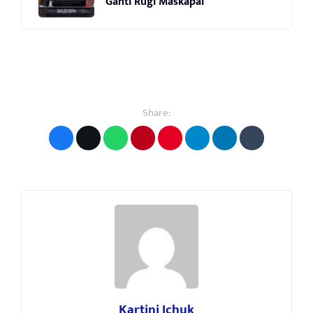
Ganti Rugi Maskapai
Share:
Kartini Ichuk