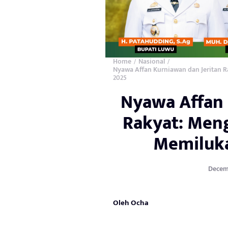
Home
Nasional
/
/
Nyawa Affan Kurniawan dan Jeritan
2025
Nyawa Affan 
Rakyat: Men
Memiluka
Decemb
Oleh Ocha