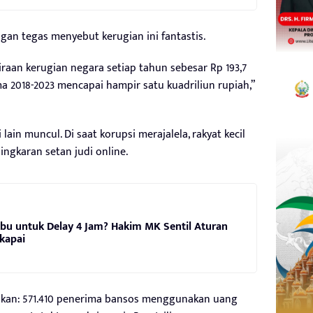
an tegas menyebut kerugian ini fantastis.
iraan kerugian negara setiap tahun sebesar Rp 193,7
ama 2018-2023 mencapai hampir satu kuadriliun rupiah,”
i lain muncul. Di saat korupsi merajalela, rakyat kecil
ingkaran setan judi online.
bu untuk Delay 4 Jam? Hakim MK Sentil Aturan
kapai
kan: 571.410 penerima bansos menggunakan uang