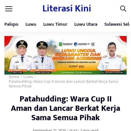
Literasi Kini
Palopo
Luwu
Luwu Timur
Luwu Utara
Sulawesi Sel
Home
Luwu
/
/
Patahudding: Wara Cup II Aman dan Lancar Berkat Kerja Sama
Semua Pihak
Patahudding: Wara Cup II
Aman dan Lancar Berkat Kerja
Sama Semua Pihak
September 27, 2025 - 14:42 - 2 min read