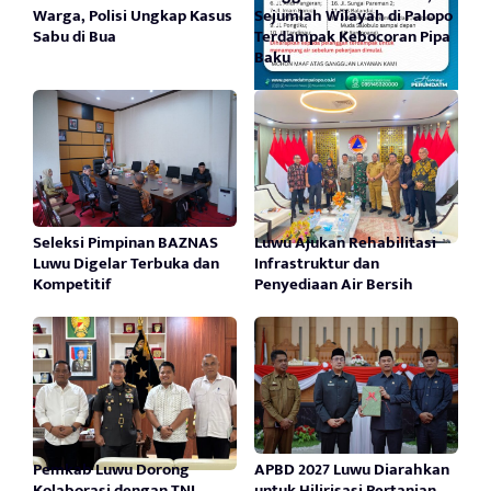
Warga, Polisi Ungkap Kasus
Sejumlah Wilayah di Palopo
Sabu di Bua
Terdampak Kebocoran Pipa
Baku
Seleksi Pimpinan BAZNAS
Luwu Ajukan Rehabilitasi
Luwu Digelar Terbuka dan
Infrastruktur dan
Kompetitif
Penyediaan Air Bersih
Pemkab Luwu Dorong
APBD 2027 Luwu Diarahkan
Kolaborasi dengan TNI
untuk Hilirisasi Pertanian