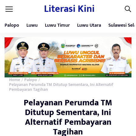
Literasi Kini
Palopo
Luwu
Luwu Timur
Luwu Utara
Sulawesi Sel
Home
Palopo
/
/
Pelayanan Perumda TM Ditutup Sementara, Ini Alternatif
Pembayaran Tagihan
Pelayanan Perumda TM
Ditutup Sementara, Ini
Alternatif Pembayaran
Tagihan