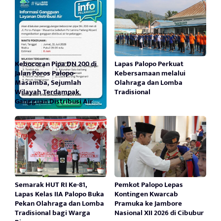
Kebocoran Pipa DN 200 di
Lapas Palopo Perkuat
Jalan Poros Palopo-
Kebersamaan melalui
Masamba, Sejumlah
Olahraga dan Lomba
Wilayah Terdampak
Tradisional
Gangguan Distribusi Air
Semarak HUT RI Ke-81,
Pemkot Palopo Lepas
Lapas Kelas IIA Palopo Buka
Kontingen Kwarcab
Pekan Olahraga dan Lomba
Pramuka ke Jambore
Tradisional bagi Warga
Nasional XII 2026 di Cibubur