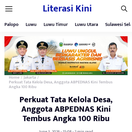
Literasi Kini
Palopo
Luwu
Luwu Timur
Luwu Utara
Sulawesi Sel
Home
Jakarta
/
/
Perkuat Tata Kelola Desa, Anggota ABPEDNAS Kini Tembus
Angka 100 Ribu
Perkuat Tata Kelola Desa,
Anggota ABPEDNAS Kini
Tembus Angka 100 Ribu
June 3, 2026 - 15:08 - 2 min read