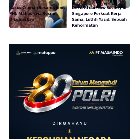
Kasus Ciuman Sesama Jenis
DePA-RI dan Law Society of
PNJ: Mahasiswa Resmi
Singapore Perkuat Kerja
Dikeluarkan
Sama, Luthfi Yazid: Sebuah
Kehormatan