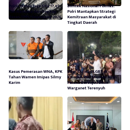
Polda Metro Jaya Sita 17,45
Bimtek Nasional Polmas:
Ton Narkoba dan Ungkap
Polri Mantapkan Strategi
Kasus TPPU Sepanjang 2026
Kemitraan Masyarakat di
Tingkat Daerah
Kasus Pemerasan WNA, KPK
Viral Skandal LGBT di
Tahan Wamen Imipas Silmy
Kampus PNJ, Momen Ayah
Karim
Pelaku Bersujud Bikin
Warganet Terenyuh