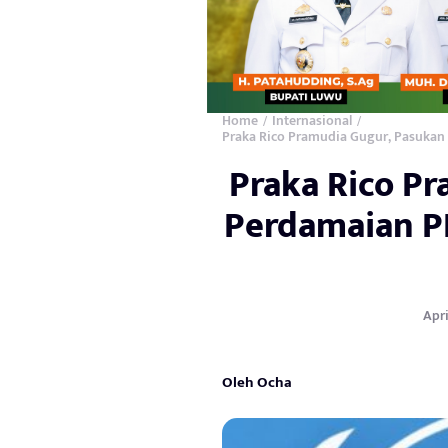
Home
Internasional
/
/
Praka Rico Pramudia Gugur, Pasukan 
Praka Rico P
Perdamaian P
Apri
Oleh Ocha