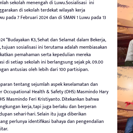
umlah sekolah menengah di Luwu.Sosialisasi ini
ggarakan di sekolah terdekat wilayah kerja
wu pada 7 Februari 2024 dan di SMAN 1 Luwu pada 13
024 “Budayakan K3, Sehat dan Selamat dalam Bekerja,
 tujuan sosialisasi ini terutama adalah membiasakan
ngkatkan pemahaman serta kepedulian mereka
si di setiap sekolah ini berlangsung sejak pk. 09.00
ngan antusias oleh lebih dari 100 partisipan.
 paparan tentang sejumlah aspek keselamatan dan
er Occupational Health & Safety (OHS) Masmindo Hary
HS Masmindo Feri Kristiyanto. Ditekankan bahwa
lingkungan kerja, tapi juga berlaku dan berperan
pan sehari-hari. Selain itu juga diberikan
ng perlunya identifikasi bahaya dan pengendalian
itar.