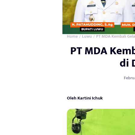
Home
Luwu
PT MDA Kembali Gelar
/
/
PT MDA Kembal
di
Februa
Oleh Kartini Ichuk