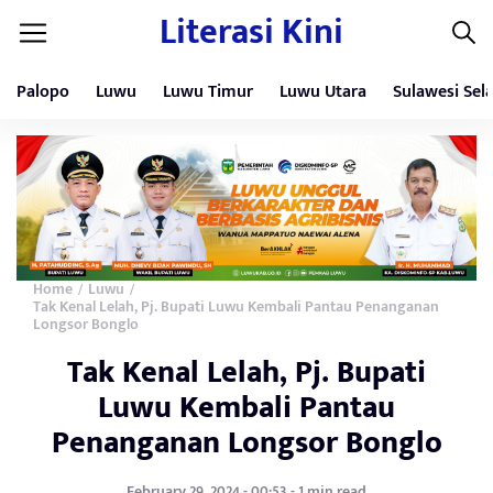
Literasi Kini
Palopo
Luwu
Luwu Timur
Luwu Utara
Sulawesi Sel
Home
Luwu
/
/
Tak Kenal Lelah, Pj. Bupati Luwu Kembali Pantau Penanganan
Longsor Bonglo
Tak Kenal Lelah, Pj. Bupati
Luwu Kembali Pantau
Penanganan Longsor Bonglo
February 29, 2024 - 00:53 - 1 min read