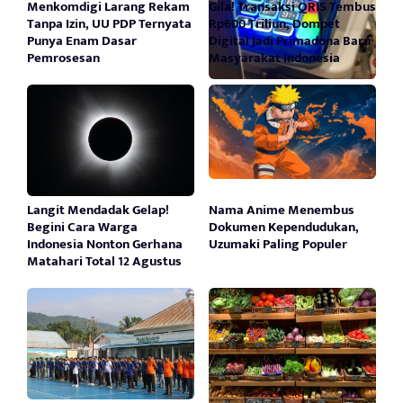
Menkomdigi Larang Rekam
Gila! Transaksi QRIS Tembus
Tanpa Izin, UU PDP Ternyata
Rp600 Triliun, Dompet
Punya Enam Dasar
Digital Jadi Primadona Baru
Pemrosesan
Masyarakat Indonesia
Langit Mendadak Gelap!
Nama Anime Menembus
Begini Cara Warga
Dokumen Kependudukan,
Indonesia Nonton Gerhana
Uzumaki Paling Populer
Matahari Total 12 Agustus