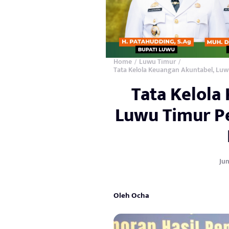
Home
Luwu Timur
/
/
Tata Kelola Keuangan Akuntabel, Luw
Tata Kelola
Luwu Timur P
Jun
Oleh Ocha