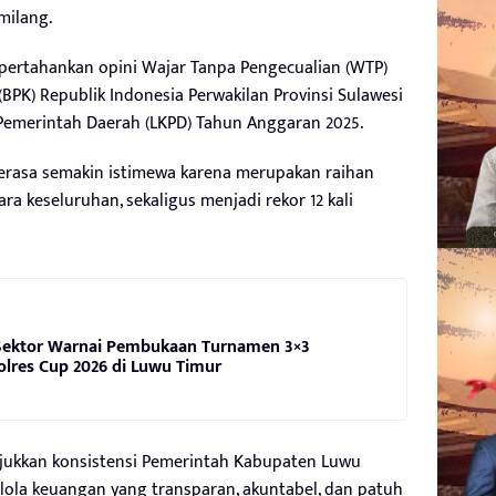
milang.
ertahankan opini Wajar Tanpa Pengecualian (WTP)
BPK) Republik Indonesia Perwakilan Provinsi Sulawesi
Pemerintah Daerah (LKPD) Tahun Anggaran 2025.
rasa semakin istimewa karena merupakan raihan
ra keseluruhan, sekaligus menjadi rekor 12 kali
s Sektor Warnai Pembukaan Turnamen 3×3
olres Cup 2026 di Luwu Timur
njukkan konsistensi Pemerintah Kabupaten Luwu
ola keuangan yang transparan, akuntabel, dan patuh