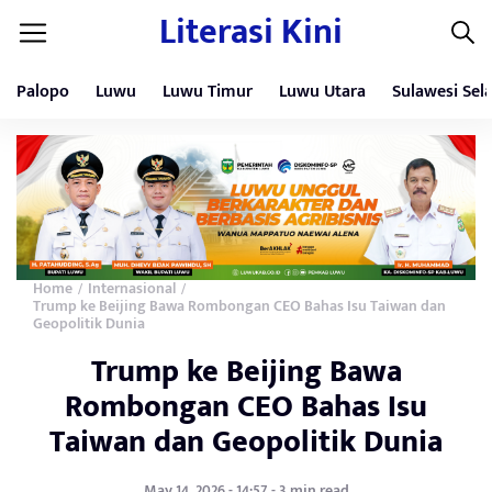
Literasi Kini
Palopo
Luwu
Luwu Timur
Luwu Utara
Sulawesi Sel
Home
Internasional
/
/
Trump ke Beijing Bawa Rombongan CEO Bahas Isu Taiwan dan
Geopolitik Dunia
Trump ke Beijing Bawa
Rombongan CEO Bahas Isu
Taiwan dan Geopolitik Dunia
May 14, 2026 - 14:57 - 3 min read