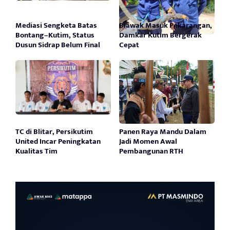
Mediasi Sengketa Batas
Biawak Masuk Pekarangan,
Bontang–Kutim, Status
Damkar Kutim Bergerak
Dusun Sidrap Belum Final
Cepat
TC di Blitar, Persikutim
Panen Raya Mandu Dalam
United Incar Peningkatan
Jadi Momen Awal
Kualitas Tim
Pembangunan RTH