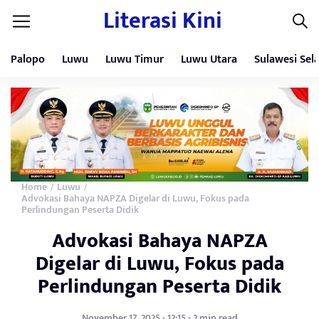
Literasi Kini
Palopo
Luwu
Luwu Timur
Luwu Utara
Sulawesi Sel
Home
Luwu
/
/
Advokasi Bahaya NAPZA Digelar di Luwu, Fokus pada
Perlindungan Peserta Didik
Advokasi Bahaya NAPZA
Digelar di Luwu, Fokus pada
Perlindungan Peserta Didik
November 17, 2025 - 12:15 - 2 min read