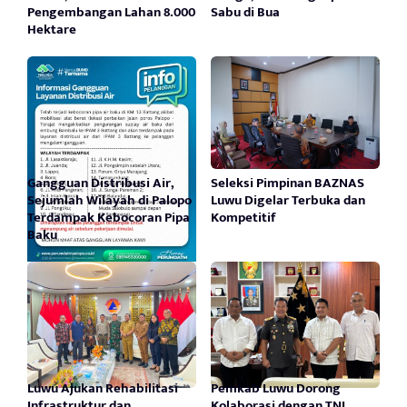
Pengembangan Lahan 8.000
Sabu di Bua
Hektare
Gangguan Distribusi Air,
Seleksi Pimpinan BAZNAS
Sejumlah Wilayah di Palopo
Luwu Digelar Terbuka dan
Terdampak Kebocoran Pipa
Kompetitif
Baku
Luwu Ajukan Rehabilitasi
Pemkab Luwu Dorong
Infrastruktur dan
Kolaborasi dengan TNI