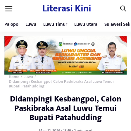
Literasi Kini
Palopo
Luwu
Luwu Timur
Luwu Utara
Sulawesi Sel
Home
Luwu
/
/
Didampingi Kesbangpol, Calon Paskibraka Asal Luwu Temui
Bupati Patahudding
Didampingi Kesbangpol, Calon
Paskibraka Asal Luwu Temui
Bupati Patahudding
May 12, 2026 - 18:19 - 2 min read