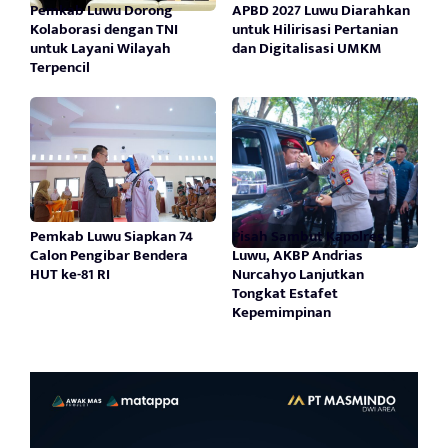
Pemkab Luwu Dorong
APBD 2027 Luwu Diarahkan
Kolaborasi dengan TNI
untuk Hilirisasi Pertanian
untuk Layani Wilayah
dan Digitalisasi UMKM
Terpencil
Pemkab Luwu Siapkan 74
Pisah Sambut Kapolres
Calon Pengibar Bendera
Luwu, AKBP Andrias
HUT ke-81 RI
Nurcahyo Lanjutkan
Tongkat Estafet
Kepemimpinan