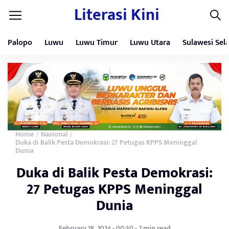
Literasi Kini
Palopo
Luwu
Luwu Timur
Luwu Utara
Sulawesi Sel
Home
Nasional
/
/
Duka di Balik Pesta Demokrasi: 27 Petugas KPPS Meninggal
Dunia
Duka di Balik Pesta Demokrasi:
27 Petugas KPPS Meninggal
Dunia
February 18, 2024 - 00:30 - 2 min read