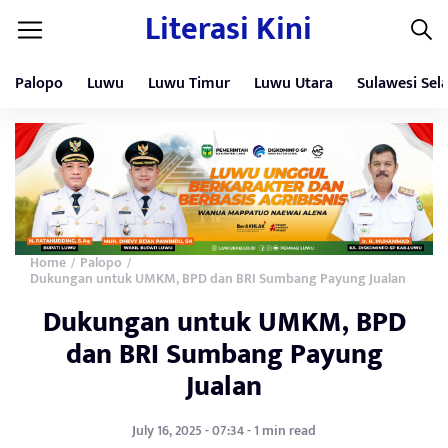
Literasi Kini
Palopo
Luwu
Luwu Timur
Luwu Utara
Sulawesi Sel
Home
Palopo
/
/
Dukungan untuk UMKM, BPD dan BRI Sumbang Payung Jualan
Dukungan untuk UMKM, BPD
dan BRI Sumbang Payung
Jualan
July 16, 2025 - 07:34 - 1 min read