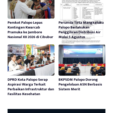
Pemkot Palopo Lepas
Perumda Tirta Mangkaluku
Kontingen Kwarcab
Palopo Berlakukan
Pramuka ke Jambore
Penggiliran Distribusi Air
Nasional XII 2026 di Cibubur
Mulai 5 Agustus
DPRD Kota Palopo Serap
BKPSDM Palopo Dorong
Aspirasi Warga Terkait
Pengelolaan ASN Berbasis
Perbaikan Infrastruktur dan
Sistem Merit
Fasilitas Kesehatan