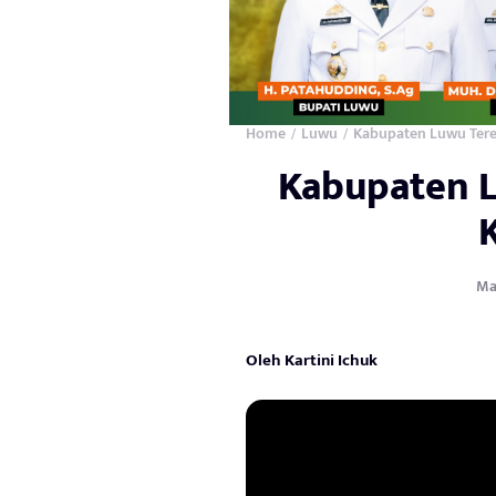
Home
Luwu
Kabupaten Luwu Ter
/
/
Kabupaten 
May
Oleh Kartini Ichuk