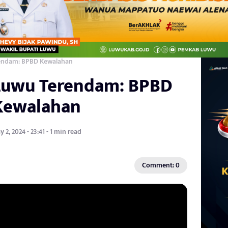
endam: BPBD Kewalahan
Luwu Terendam: BPBD
Kewalahan
 2, 2024 - 23:41 - 1 min read
Comment: 0