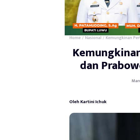
Home
Nasional
Kemungkinan Per
/
/
Kemungkinan
dan Prabow
Marc
Oleh Kartini Ichuk