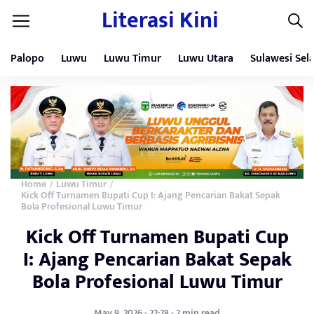
Literasi Kini
Palopo
Luwu
Luwu Timur
Luwu Utara
Sulawesi Sel
Home
Luwu Timur
/
/
Kick Off Turnamen Bupati Cup I: Ajang Pencarian Bakat Sepak
Bola Profesional Luwu Timur
Kick Off Turnamen Bupati Cup
I: Ajang Pencarian Bakat Sepak
Bola Profesional Luwu Timur
May 9, 2026 - 22:28 - 2 min read