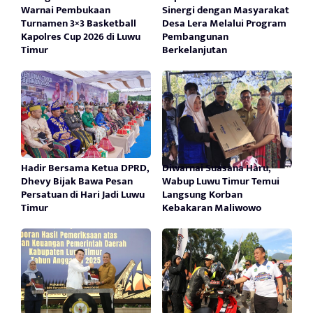
Warnai Pembukaan
Sinergi dengan Masyarakat
Turnamen 3×3 Basketball
Desa Lera Melalui Program
Kapolres Cup 2026 di Luwu
Pembangunan
Timur
Berkelanjutan
Hadir Bersama Ketua DPRD,
Diwarnai Suasana Haru,
Dhevy Bijak Bawa Pesan
Wabup Luwu Timur Temui
Persatuan di Hari Jadi Luwu
Langsung Korban
Timur
Kebakaran Maliwowo