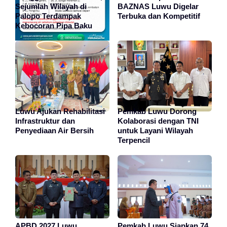
Sejumlah Wilayah di
BAZNAS Luwu Digelar
Palopo Terdampak
Terbuka dan Kompetitif
Kebocoran Pipa Baku
Luwu Ajukan Rehabilitasi
Pemkab Luwu Dorong
Infrastruktur dan
Kolaborasi dengan TNI
Penyediaan Air Bersih
untuk Layani Wilayah
Terpencil
APBD 2027 Luwu
Pemkab Luwu Siapkan 74