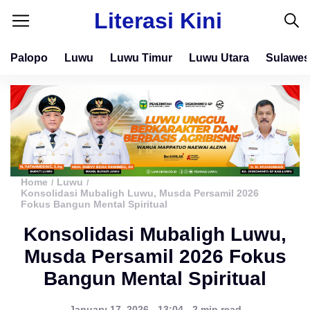
Literasi Kini
Palopo
Luwu
Luwu Timur
Luwu Utara
Sulawes
Home
Luwu
/
/
Konsolidasi Mubaligh Luwu, Musda Persamil 2026
Fokus Bangun Mental Spiritual
Konsolidasi Mubaligh Luwu,
Musda Persamil 2026 Fokus
Bangun Mental Spiritual
January 17, 2026 - 13:04 - 2 min read