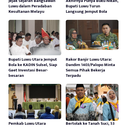
Jejak Sejarah Bangsawan
Akhirnya Punya Buku Nikah,
Luwu dalam Peradaban
Bupati Luwu Turun
Kesultanan Melayu
Langsung Jemput Bola
Bupati Luwu Utara Jemput
Rakor Banjir Luwu Utara:
Bola ke KADIN Sulsel, Siap
Dandim 1403/Palopo Minta
Gaet Investasi Besar-
Semua Pihak Bekerja
besaran
Terpadu
Pemkab Luwu Utara
Bertolak ke Tanah Suci, 53