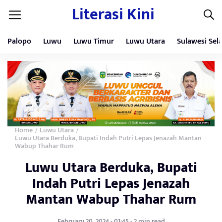
Literasi Kini
Palopo
Luwu
Luwu Timur
Luwu Utara
Sulawesi Sel
Home
Luwu Utara
/
/
Luwu Utara Berduka, Bupati Indah Putri Lepas Jenazah Mantan
Wabup Thahar Rum
Luwu Utara Berduka, Bupati
Indah Putri Lepas Jenazah
Mantan Wabup Thahar Rum
February 20, 2024 - 01:45 - 2 min read