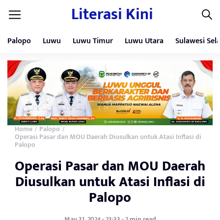
Literasi Kini
Palopo
Luwu
Luwu Timur
Luwu Utara
Sulawesi Sel
Home
Palopo
/
/
Operasi Pasar dan MOU Daerah Diusulkan untuk Atasi Inflasi di
Palopo
Operasi Pasar dan MOU Daerah
Diusulkan untuk Atasi Inflasi di
Palopo
May 31, 2024 - 23:33 - 2 min read