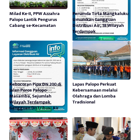
Milad Ke-II, PPW Azzahra
Perumda Tirta Mangkaluku
Palopo Lantik Pengurus
Umumkan Gangguan
Cabang se-Kecamatan
Distribusi Air, 18 Wilayah
Terdampak
Kebocoran Pipa DN 200 di
Lapas Palopo Perkuat
Jalan Poros Palopo-
Kebersamaan melalui
Masamba, Sejumlah
Olahraga dan Lomba
Wilayah Terdampak
Tradisional
Gangguan Distribusi Air