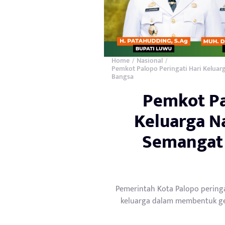
Home
Nasional
/
/
Pemkot Palopo Peringati Hari Kelua
Bangsa
Pemkot Pa
Keluarga N
Semangat 
Pemerintah Kota Palopo pering
keluarga dalam membentuk g