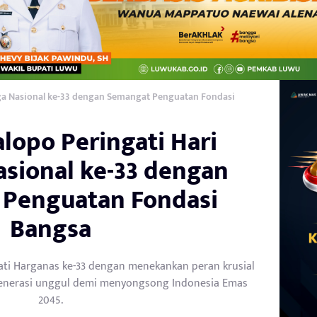
rga Nasional ke-33 dengan Semangat Penguatan Fondasi
lopo Peringati Hari
asional ke-33 dengan
Penguatan Fondasi
Bangsa
ati Harganas ke-33 dengan menekankan peran krusial
enerasi unggul demi menyongsong Indonesia Emas
2045.