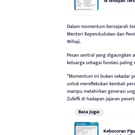
18 Wilayah Te
Dalam momentum bersejarah terse
Menteri Kependudukan dan Pemb
Wihaji.
Pesan sentral yang digaungkan a
keluarga sebagai fondasi palin
“Momentum ini bukan sekadar pe
untuk merefleksikan kembali per
mampu melahirkan generasi ungg
Zulkifli di hadapan jajaran peser
Baca Juga:
Kebocoran Pipa