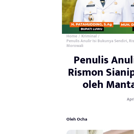
Home
Kriminal
/
/
Penulis Anulir Isi Bukunya Sendiri, R
Morowali
Penulis Anul
Rismon Sianip
oleh Mant
Apri
Oleh Ocha