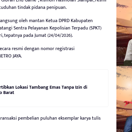
 “Gibran End Game”, Rismon Hasiholan Sianipar, resmi
 tuduhan tindak pidana penipuan.
 langsung oleh mantan Ketua DPRD Kabupaten
atangi Sentra Pelayanan Kepolisian Terpadu (SPKT)
, tepatnya pada Jumat (24/04/2026).
secara resmi dengan nomor registrasi
ETRO JAYA.
rtibkan Lokasi Tambang Emas Tanpa Izin di
o Barat
ransaksi pembelian puluhan eksemplar karya tulis