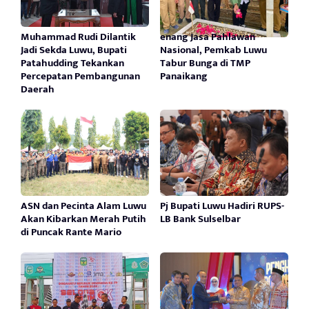
Muhammad Rudi Dilantik
enang Jasa Pahlawan
Jadi Sekda Luwu, Bupati
Nasional, Pemkab Luwu
Patahudding Tekankan
Tabur Bunga di TMP
Percepatan Pembangunan
Panaikang
Daerah
ASN dan Pecinta Alam Luwu
Pj Bupati Luwu Hadiri RUPS-
Akan Kibarkan Merah Putih
LB Bank Sulselbar
di Puncak Rante Mario