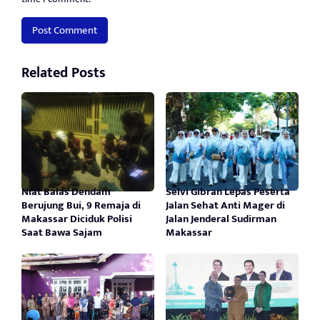
Related Posts
Niat Balas Dendam
Selvi Gibran Lepas Peserta
Berujung Bui, 9 Remaja di
Jalan Sehat Anti Mager di
Makassar Diciduk Polisi
Jalan Jenderal Sudirman
Saat Bawa Sajam
Makassar