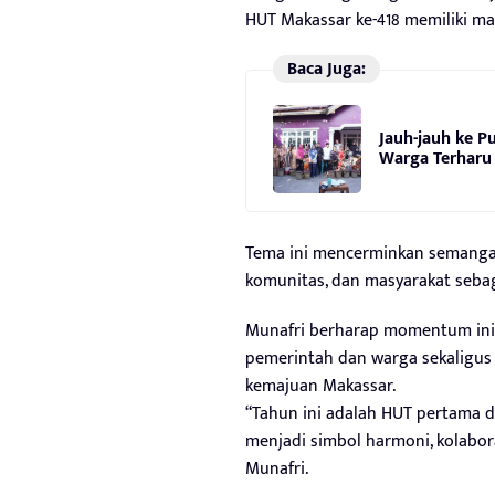
HUT Makassar ke-418 memiliki m
Baca Juga:
Jauh-jauh ke Pu
Warga Terharu
Tema ini mencerminkan semangat 
komunitas, dan masyarakat seba
Munafri berharap momentum in
pemerintah dan warga sekaligu
kemajuan Makassar.
“Tahun ini adalah HUT pertama 
menjadi simbol harmoni, kolabo
Munafri.