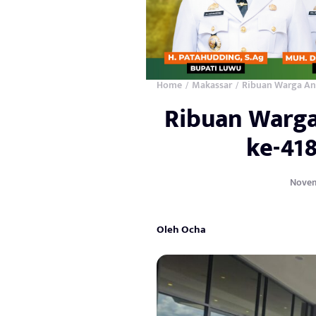
Home
Makassar
Ribuan Warga An
/
/
Ribuan Warga
ke-41
Novemb
Oleh Ocha