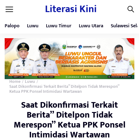
Literasi Kini
Palopo
Luwu
Luwu Timur
Luwu Utara
Sulawesi Sel
Home
Luwu
/
/
Saat Dikonfirmasi Terkait Berita” Ditelpon Tidak Merespon”
Ketua PPK Ponsel Intimidasi Wartawan
Saat Dikonfirmasi Terkait
Berita” Ditelpon Tidak
Merespon” Ketua PPK Ponsel
Intimidasi Wartawan