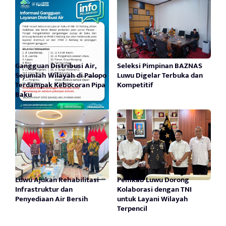
Gangguan Distribusi Air,
Seleksi Pimpinan BAZNAS
Sejumlah Wilayah di Palopo
Luwu Digelar Terbuka dan
Terdampak Kebocoran Pipa
Kompetitif
Baku
Luwu Ajukan Rehabilitasi
Pemkab Luwu Dorong
Infrastruktur dan
Kolaborasi dengan TNI
Penyediaan Air Bersih
untuk Layani Wilayah
Terpencil