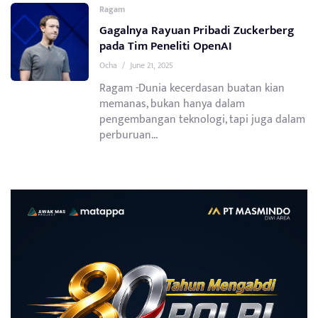
Ragam
Gagalnya Rayuan Pribadi Zuckerberg
pada Tim Peneliti OpenAI
Ocha
/
June 21, 2025
Ragam -Dunia kecerdasan buatan kian
memanas, bukan hanya dalam
pengembangan teknologi, tapi juga dalam
perburuan...