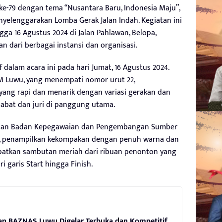
e-79 dengan tema “Nusantara Baru, Indonesia Maju”,
elenggarakan Lomba Gerak Jalan Indah. Kegiatan ini
ga 16 Agustus 2024 di Jalan Pahlawan, Belopa,
an dari berbagai instansi dan organisasi.
 dalam acara ini pada hari Jumat, 16 Agustus 2024.
M Luwu, yang menempati nomor urut 22,
ng rapi dan menarik dengan variasi gerakan dan
abat dan juri di panggung utama.
daan Badan Kepegawaian dan Pengembangan Sumber
, penampilkan kekompakan dengan penuh warna dan
tkan sambutan meriah dari ribuan penonton yang
i garis Start hingga Finish.
nan BAZNAS Luwu Digelar Terbuka dan Kompetitif