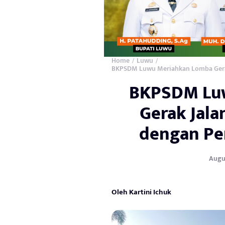
Home
Luwu
/
/
BKPSDM Luwu Meriahkan Lomba Gerak
BKPSDM Lu
Gerak Jala
dengan P
Augus
Oleh Kartini Ichuk