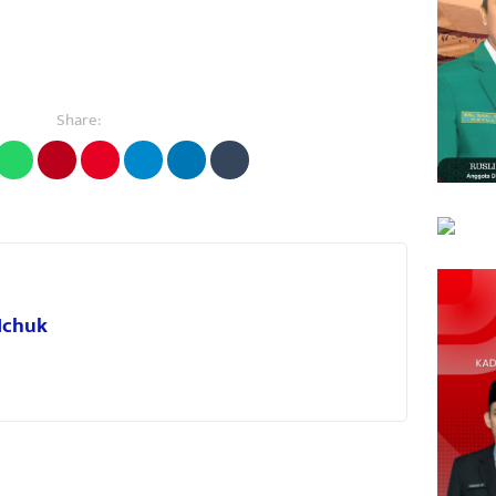
Share:
 Ichuk