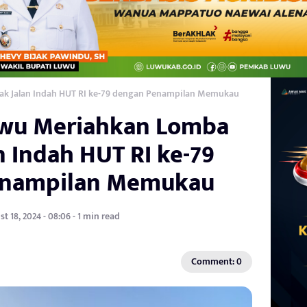
 Jalan Indah HUT RI ke-79 dengan Penampilan Memukau
wu Meriahkan Lomba
n Indah HUT RI ke-79
enampilan Memukau
t 18, 2024 - 08:06 - 1 min read
Comment: 0