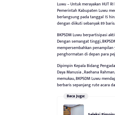
Luwu – Untuk merayakan HUT RI k
Pemerintah Kabupaten Luwu meny
berlangsung pada tanggal 15 hing
dengan diikuti sebanyak 89 baris
BKPSDM Luwu berpartisipasi aktif
Dengan semangat tinggi, BKPSD
mempersembahkan penampilan ya
penghormatan di depan para pej
Dipimpin Kepala Bidang Penga
Daya Manusia , Raehana Rahman
memukau, BKPSDM Luwu mendapa
berbaris sepanjang rute acara dar
Baca Juga:
Seleksi Pimpi