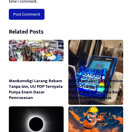
time I comment.
Related Posts
Menkomdigi Larang Rekam
Gila! Transaksi QRIS Tembus
Tanpa Izin, UU PDP Ternyata
Rp600 Triliun, Dompet
Punya Enam Dasar
Digital Jadi Primadona Baru
Pemrosesan
Masyarakat Indonesia