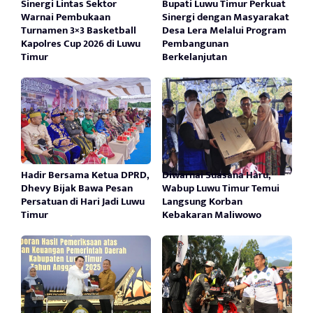
Sinergi Lintas Sektor
Bupati Luwu Timur Perkuat
Warnai Pembukaan
Sinergi dengan Masyarakat
Turnamen 3×3 Basketball
Desa Lera Melalui Program
Kapolres Cup 2026 di Luwu
Pembangunan
Timur
Berkelanjutan
Hadir Bersama Ketua DPRD,
Diwarnai Suasana Haru,
Dhevy Bijak Bawa Pesan
Wabup Luwu Timur Temui
Persatuan di Hari Jadi Luwu
Langsung Korban
Timur
Kebakaran Maliwowo