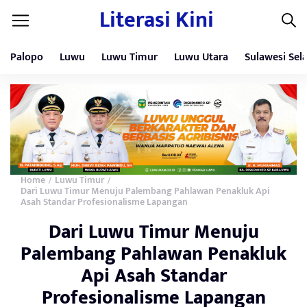
Literasi Kini
Palopo
Luwu
Luwu Timur
Luwu Utara
Sulawesi Sel
Home
Luwu Timur
/
/
Dari Luwu Timur Menuju Palembang Pahlawan Penakluk Api
Asah Standar Profesionalisme Lapangan
Dari Luwu Timur Menuju
Palembang Pahlawan Penakluk
Api Asah Standar
Profesionalisme Lapangan