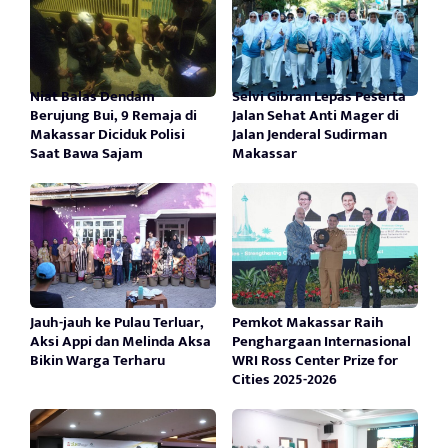
Niat Balas Dendam
Selvi Gibran Lepas Peserta
Berujung Bui, 9 Remaja di
Jalan Sehat Anti Mager di
Makassar Diciduk Polisi
Jalan Jenderal Sudirman
Saat Bawa Sajam
Makassar
Jauh-jauh ke Pulau Terluar,
Pemkot Makassar Raih
Aksi Appi dan Melinda Aksa
Penghargaan Internasional
Bikin Warga Terharu
WRI Ross Center Prize for
Cities 2025-2026