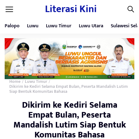
Literasi Kini
Palopo
Luwu
Luwu Timur
Luwu Utara
Sulawesi Sel
Home
Luwu Timur
/
/
Dikirim ke Kediri Selama Empat Bulan, Peserta Mandalish Lutim
Siap Bentuk Komunitas Bahasa
Dikirim ke Kediri Selama
Empat Bulan, Peserta
Mandalish Lutim Siap Bentuk
Komunitas Bahasa