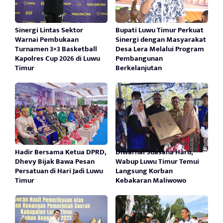
Sinergi Lintas Sektor
Bupati Luwu Timur Perkuat
Warnai Pembukaan
Sinergi dengan Masyarakat
Turnamen 3×3 Basketball
Desa Lera Melalui Program
Kapolres Cup 2026 di Luwu
Pembangunan
Timur
Berkelanjutan
Hadir Bersama Ketua DPRD,
Diwarnai Suasana Haru,
Dhevy Bijak Bawa Pesan
Wabup Luwu Timur Temui
Persatuan di Hari Jadi Luwu
Langsung Korban
Timur
Kebakaran Maliwowo