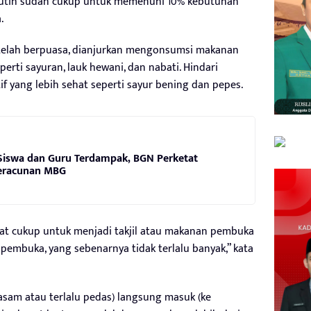
 putih sudah cukup untuk memenuhi 10% kebutuhan
.
telah berpuasa, dianjurkan mengonsumsi makanan
erti sayuran, lauk hewani, dan nabati. Hindari
if yang lebih sehat seperti sayur bening dan pepes.
Siswa dan Guru Terdampak, BGN Perketat
eracunan MBG
gat cukup untuk menjadi takjil atau makanan pembuka
pembuka, yang sebenarnya tidak terlalu banyak,” kata
sam atau terlalu pedas) langsung masuk (ke