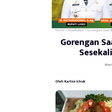
Home
Kesehatan
Gorengan Saat B
/
/
Gorengan Sa
Sesekal
March
Oleh Kartini Ichuk