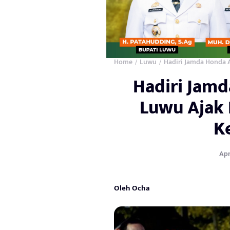
Home
Luwu
Hadiri Jamda Honda 
/
/
Hadiri Jam
Luwu Ajak 
K
Apr
Oleh Ocha