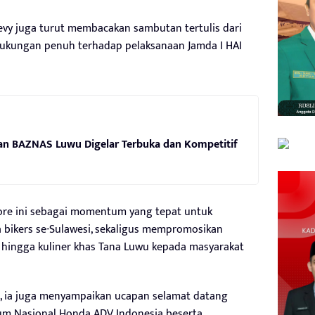
vy juga turut membacakan sambutan tertulis dari
ukungan penuh terhadap pelaksanaan Jamda I HAI
nan BAZNAS Luwu Digelar Terbuka dan Kompetitif
e ini sebagai momentum yang tepat untuk
a bikers se-Sulawesi, sekaligus mempromosikan
, hingga kuliner khas Tana Luwu kepada masyarakat
u, ia juga menyampaikan ucapan selamat datang
um Nasional Honda ADV Indonesia beserta