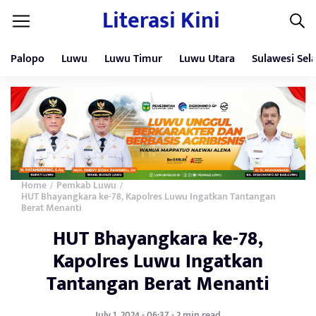
Literasi Kini
Palopo
Luwu
Luwu Timur
Luwu Utara
Sulawesi Sel
Home
Pemkab Luwu
/
/
HUT Bhayangkara ke-78, Kapolres Luwu Ingatkan Tantangan
Berat Menanti
HUT Bhayangkara ke-78,
Kapolres Luwu Ingatkan
Tantangan Berat Menanti
July 1, 2024 - 06:37 - 2 min read