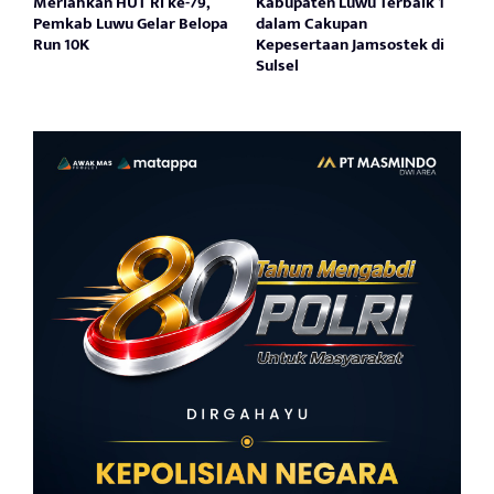
Meriahkan HUT RI ke-79,
Kabupaten Luwu Terbaik 1
Pemkab Luwu Gelar Belopa
dalam Cakupan
Run 10K
Kepesertaan Jamsostek di
Sulsel