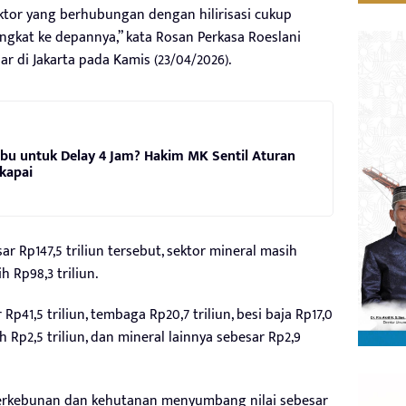
sektor yang berhubungan dengan hilirisasi cukup
ingkat ke depannya,” kata Rosan Perkasa Roeslani
ar di Jakarta pada Kamis (23/04/2026).
bu untuk Delay 4 Jam? Hakim MK Sentil Aturan
kapai
esar Rp147,5 triliun tersebut, sektor mineral masih
Rp98,3 triliun.
Rp41,5 triliun, tembaga Rp20,7 triliun, besi baja Rp17,0
mah Rp2,5 triliun, dan mineral lainnya sebesar Rp2,9
or perkebunan dan kehutanan menyumbang nilai sebesar