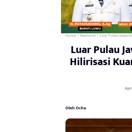
Home
Nasional
Luar Pulau Jawa Do
/
/
Luar Pulau J
Hilirisasi Kua
Apri
Oleh Ocha