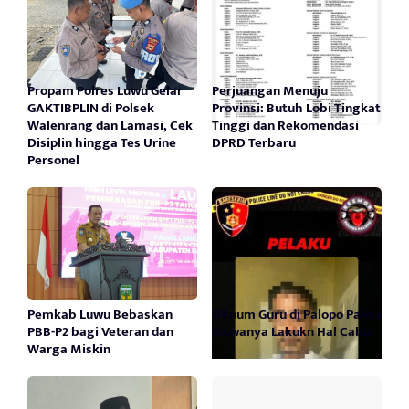
Propam Polres Luwu Gelar
Perjuangan Menuju
GAKTIBPLIN di Polsek
Provinsi: Butuh Lobi Tingkat
Walenrang dan Lamasi, Cek
Tinggi dan Rekomendasi
Disiplin hingga Tes Urine
DPRD Terbaru
Personel
Pemkab Luwu Bebaskan
Oknum Guru di Palopo Paksa
PBB-P2 bagi Veteran dan
Siswanya Lakukn Hal Cabul
Warga Miskin