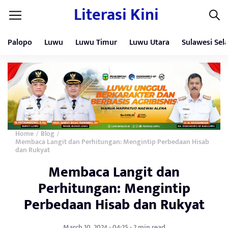
Literasi Kini
Palopo
Luwu
Luwu Timur
Luwu Utara
Sulawesi Sel
Home
Blog
/
/
Membaca Langit dan Perhitungan: Mengintip Perbedaan Hisab
dan Rukyat
Membaca Langit dan
Perhitungan: Mengintip
Perbedaan Hisab dan Rukyat
March 10, 2024 - 04:25 - 2 min read