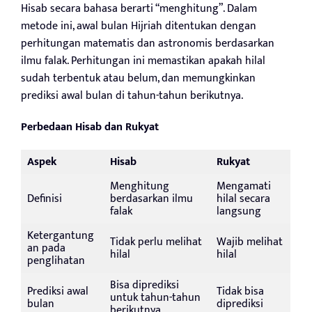
Hisab secara bahasa berarti “menghitung”. Dalam
metode ini, awal bulan Hijriah ditentukan dengan
perhitungan matematis dan astronomis berdasarkan
ilmu falak. Perhitungan ini memastikan apakah hilal
sudah terbentuk atau belum, dan memungkinkan
prediksi awal bulan di tahun-tahun berikutnya.
Perbedaan Hisab dan Rukyat
Aspek
Hisab
Rukyat
Menghitung
Mengamati
Definisi
berdasarkan ilmu
hilal secara
falak
langsung
Ketergantung
Tidak perlu melihat
Wajib melihat
an pada
hilal
hilal
penglihatan
Bisa diprediksi
Prediksi awal
Tidak bisa
untuk tahun-tahun
bulan
diprediksi
berikutnya