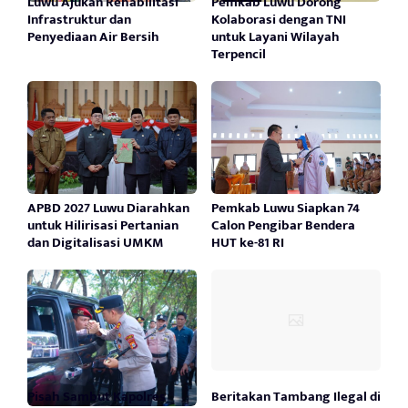
Luwu Ajukan Rehabilitasi
Pemkab Luwu Dorong
Infrastruktur dan
Kolaborasi dengan TNI
Penyediaan Air Bersih
untuk Layani Wilayah
Terpencil
APBD 2027 Luwu Diarahkan
Pemkab Luwu Siapkan 74
untuk Hilirisasi Pertanian
Calon Pengibar Bendera
dan Digitalisasi UMKM
HUT ke-81 RI
Pisah Sambut Kapolres
Beritakan Tambang Ilegal di