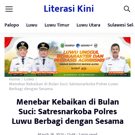
Literasi Kini
Palopo
Luwu
Luwu Timur
Luwu Utara
Sulawesi Sel
Home
Luwu
/
/
Menebar Kebaikan di Bulan Suci: Satresnarkoba Polres Luwu
Berbagi dengan Sesama
Menebar Kebaikan di Bulan
Suci: Satresnarkoba Polres
Luwu Berbagi dengan Sesama
March 28, 2024 - 12:48 - 2 min read