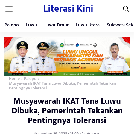
Literasi Kini
Palopo
Luwu
Luwu Timur
Luwu Utara
Sulawesi Sel
Home
Palopo
/
/
Musyawarah IKAT Tana Luwu Dibuka, Pemerintah Tekankan
Pentingnya Toleransi
Musyawarah IKAT Tana Luwu
Dibuka, Pemerintah Tekankan
Pentingnya Toleransi
November 29, 2025 - 23:29 - 2 min read