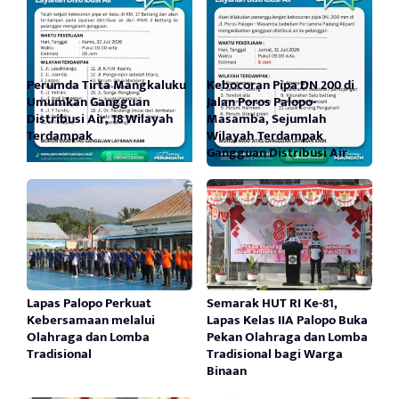
Perumda Tirta Mangkaluku
Kebocoran Pipa DN 200 di
Umumkan Gangguan
Jalan Poros Palopo-
Distribusi Air, 18 Wilayah
Masamba, Sejumlah
Terdampak
Wilayah Terdampak
Gangguan Distribusi Air
Lapas Palopo Perkuat
Semarak HUT RI Ke-81,
Kebersamaan melalui
Lapas Kelas IIA Palopo Buka
Olahraga dan Lomba
Pekan Olahraga dan Lomba
Tradisional
Tradisional bagi Warga
Binaan